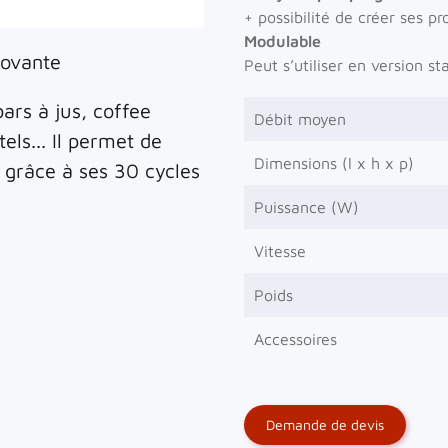
+ possibilité de créer ses p
Modulable
novante
Peut s’utiliser en version s
bars à jus, coffee
Débit moyen
els... Il permet de
Dimensions (l x h x p)
s grâce à ses 30 cycles
Puissance (W)
Vitesse
Poids
Accessoires
Demande de devis