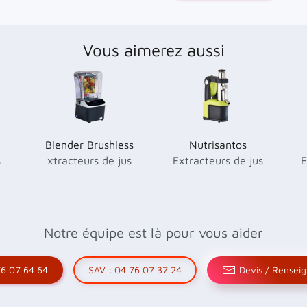
Vous aimerez aussi
Blender Brushless
Nutrisantos
s
xtracteurs de jus
Extracteurs de jus
E
Notre équipe est là pour vous aider
6 07 64 64
SAV : 04 76 07 37 24
Devis / Rensei