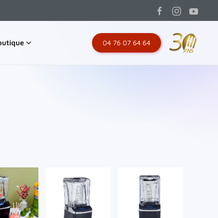
outique
04 76 07 64 64
ir
Voir
Voir