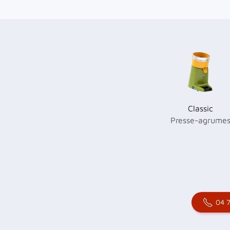
Classic
Presse-agrume
04 7