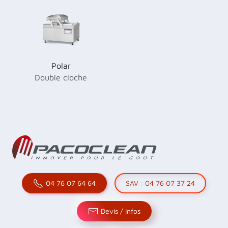
Polar
Double cloche
04 76 07 64 64
SAV : 04 76 07 37 24
Devis / Infos