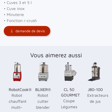
• Cuves 3 et 5 l
• Cuve inox
• Minuterie
• Fonction r-crush
demande de devis
Vous aimerez aussi
RobotCook®
BLIXER®
CL 50
J80-100
GOURMET
Robot
Robot
Extracteurs
Coupe
chauffant
cutter
de jus
Légumes
mutli-
blender