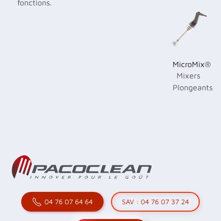
fonctions.
MicroMix®
Mixers
Plongeants
04 76 07 64 64
SAV : 04 76 07 37 24